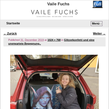
Vaile Fuchs
Startseite
Menü ↓
Zum Inhalt wechseln
Zum sekundären Inhalt wechseln
← Zurück
Weiter →
Bilder-Navigation
Published
31. Dezember 2019
at
1024 × 768
in
Glitzerkonfetti und eine
unerwartete Begegnung..