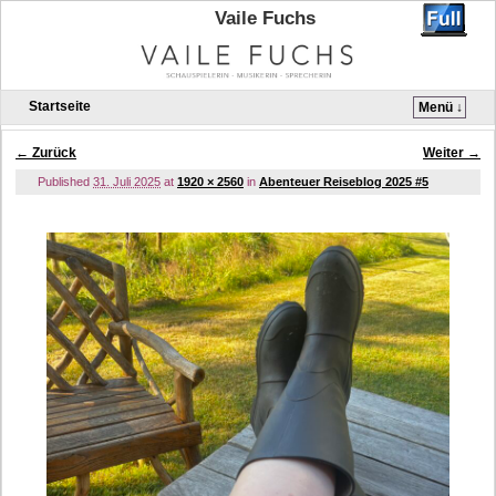
Vaile Fuchs
Startseite
Menü ↓
Zum Inhalt wechseln
Zum sekundären Inhalt wechseln
← Zurück
Weiter →
Bilder-Navigation
Published
31. Juli 2025
at
1920 × 2560
in
Abenteuer Reiseblog 2025 #5