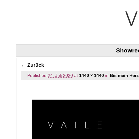
Zum Inhalt wechseln
Zum sekundären Inhalt wechseln
Showre
Bilder-Navigation
← Zurück
Published
24. Juli 2020
at
1440 × 1440
in
Bis mein Her