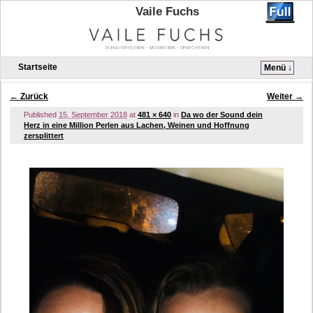
Vaile Fuchs
Startseite
Menü ↓
Zum Inhalt wechseln
Zum sekundären Inhalt wechseln
← Zurück
Weiter →
Bilder-Navigation
Published
15. September 2018
at
481 × 640
in
Da wo der Sound dein
Herz in eine Million Perlen aus Lachen, Weinen und Hoffnung
zersplittert