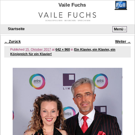
Vaile Fuchs
Startseite
Menü ↓
Zum Inhalt wechseln
Zum sekundären Inhalt wechseln
← Zurück
Weiter →
Bilder-Navigation
Published
15. Oktober 2017
at
642 × 960
in
Ein Klavier, ein Klavier, ein
Königreich für ein Klavier!