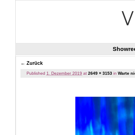
Zum Inhalt wechseln
Zum sekundären Inhalt wechseln
Showre
Bilder-Navigation
← Zurück
Published
1. Dezember 2019
at
2649 × 3153
in
Warte ni