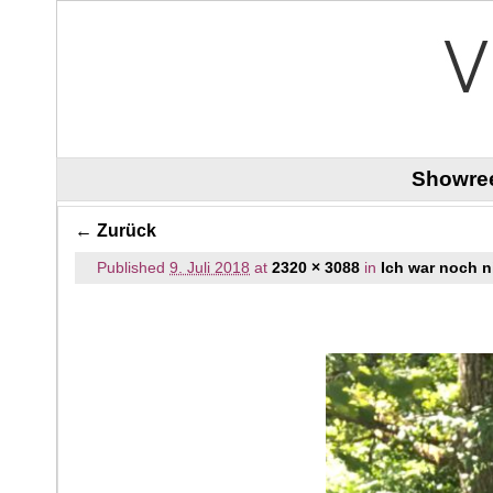
Zum Inhalt wechseln
Zum sekundären Inhalt wechseln
Showre
Bilder-Navigation
← Zurück
Published
9. Juli 2018
at
2320 × 3088
in
Ich war noch ni