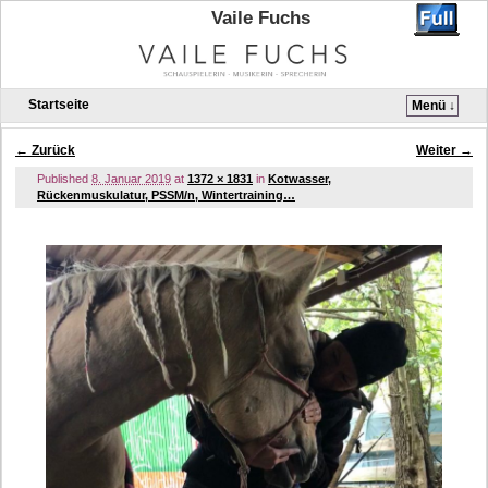
Vaile Fuchs
Startseite
Menü ↓
Zum Inhalt wechseln
Zum sekundären Inhalt wechseln
← Zurück
Weiter →
Bilder-Navigation
Published
8. Januar 2019
at
1372 × 1831
in
Kotwasser,
Rückenmuskulatur, PSSM/n, Wintertraining…