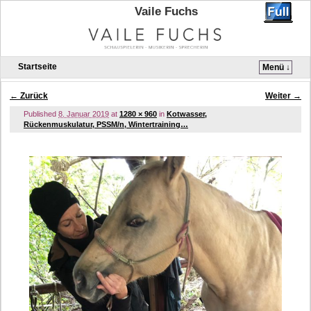
Vaile Fuchs
Startseite
Menü ↓
Zum Inhalt wechseln
Zum sekundären Inhalt wechseln
← Zurück
Weiter →
Bilder-Navigation
Published
8. Januar 2019
at
1280 × 960
in
Kotwasser,
Rückenmuskulatur, PSSM/n, Wintertraining…