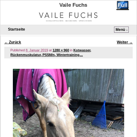
Vaile Fuchs
Startseite
Menü ↓
Zum Inhalt wechseln
Zum sekundären Inhalt wechseln
← Zurück
Weiter →
Bilder-Navigation
Published
8. Januar 2019
at
1280 × 960
in
Kotwasser,
Rückenmuskulatur, PSSM/n, Wintertraining…