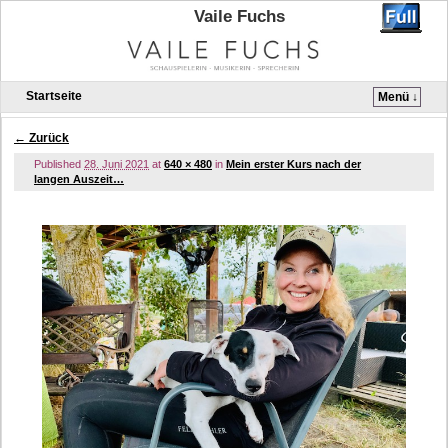
Vaile Fuchs
Startseite
Menü ↓
Zum Inhalt wechseln
Zum sekundären Inhalt wechseln
← Zurück
Bilder-Navigation
Published
28. Juni 2021
at
640 × 480
in
Mein erster Kurs nach der
langen Auszeit…