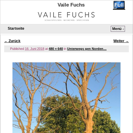
Vaile Fuchs
Startseite
Menü ↓
Zum Inhalt wechseln
Zum sekundären Inhalt wechseln
← Zurück
Weiter →
Bilder-Navigation
Published
16. Juni 2018
at
480 × 640
in
Unterwegs gen Norden…