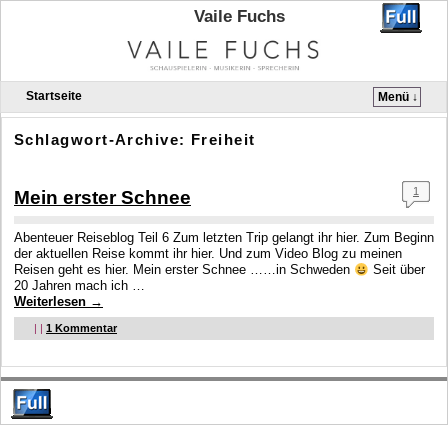
Vaile Fuchs
Startseite
Menü ↓
Zum Inhalt wechseln
Zum sekundären Inhalt wechseln
Schlagwort-Archive:
Freiheit
1
Mein erster Schnee
Abenteuer Reiseblog Teil 6 Zum letzten Trip gelangt ihr hier. Zum Beginn
der aktuellen Reise kommt ihr hier. Und zum Video Blog zu meinen
Reisen geht es hier. Mein erster Schnee ……in Schweden
Seit über
20 Jahren mach ich …
Weiterlesen
→
|
|
1
Kommentar