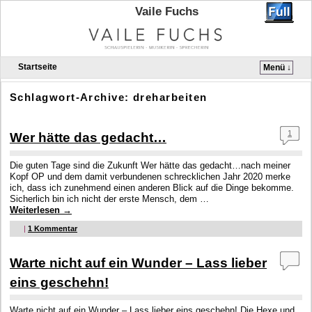
Vaile Fuchs
Startseite
Menü ↓
Zum Inhalt wechseln
Zum sekundären Inhalt wechseln
Schlagwort-Archive:
dreharbeiten
1
Wer hätte das gedacht…
Die guten Tage sind die Zukunft Wer hätte das gedacht…nach meiner
Kopf OP und dem damit verbundenen schrecklichen Jahr 2020 merke
ich, dass ich zunehmend einen anderen Blick auf die Dinge bekomme.
Sicherlich bin ich nicht der erste Mensch, dem …
Weiterlesen
→
|
1
Kommentar
Warte nicht auf ein Wunder – Lass lieber
eins geschehn!
Warte nicht auf ein Wunder – Lass lieber eins geschehn! Die Hexe und