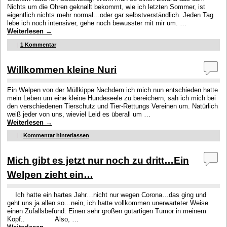
Nichts um die Ohren geknallt bekommt, wie ich letzten Sommer, ist
eigentlich nichts mehr normal…oder gar selbstverständlich. Jeden Tag
lebe ich noch intensiver, gehe noch bewusster mit mir um. …
Weiterlesen
→
|
1
Kommentar
Willkommen kleine Nuri
Ein Welpen von der Müllkippe Nachdem ich mich nun entschieden hatte
mein Leben um eine kleine Hundeseele zu bereichern, sah ich mich bei
den verschiedenen Tierschutz und Tier-Rettungs Vereinen um. Natürlich
weiß jeder von uns, wieviel Leid es überall um …
Weiterlesen
→
|
|
Kommentar hinterlassen
Mich gibt es jetzt nur noch zu dritt…Ein
Welpen zieht ein…
Ich hatte ein hartes Jahr…nicht nur wegen Corona…das ging und
geht uns ja allen so…nein, ich hatte vollkommen unerwarteter Weise
einen Zufallsbefund. Einen sehr großen gutartigen Tumor in meinem
Kopf.. Also, …