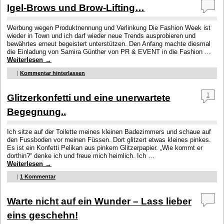
Igel-Brows und Brow-Lifting…
Werbung wegen Produktnennung und Verlinkung Die Fashion Week ist
wieder in Town und ich darf wieder neue Trends ausprobieren und
bewährtes erneut begeistert unterstützen. Den Anfang machte diesmal
die Einladung von Samira Günther von PR & EVENT in die Fashion …
Weiterlesen
→
|
Kommentar hinterlassen
1
Glitzerkonfetti und eine unerwartete
Begegnung..
Ich sitze auf der Toilette meines kleinen Badezimmers und schaue auf
den Fussboden vor meinen Füssen. Dort glitzert etwas kleines pinkes.
Es ist ein Konfetti Pelikan aus pinkem Glitzerpapier. „Wie kommt er
dorthin?“ denke ich und freue mich heimlich. Ich …
Weiterlesen
→
|
1
Kommentar
Warte nicht auf ein Wunder – Lass lieber
eins geschehn!